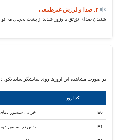
۳. صدا و لرزش غیرطبیعی
شنیدن صدای تق‌تق یا وزوز شدید از پشت یخچال می‌تواند 
در صورت مشاهده این ارورها روی نمایشگر ساید بکو، دست
کد ارور
E0
خرابی سنسور دمای 
E1
نقص در سنسور دیفر