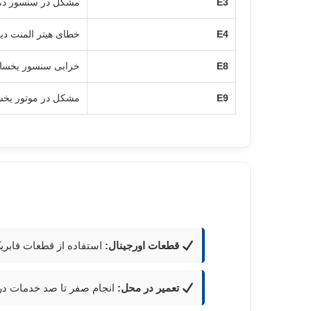
E3
مشکل در سنسور دما
E4
خطای هیتر المنت د
E8
خرابی سنسور یخسا
E9
مشکل در موتور یخساز
قطعات اورجینال:
استفاده از قطعات فابری
تعمیر در محل:
انجام صفر تا صد خدمات در م