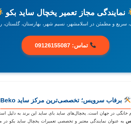
نمایندگی مجاز تعمیر یخچال ساید بکو
ریع و مطمئن در اسلامشهر، نسیم شهر، بهارستان، گلستان، ربا
تماس: 09126155087
برفاب سرویس؛ تخصصی‌ترین مرکز ساید Beko
نندگان لوازم خانگی در جهان است. یخچال‌های ساید بای ساید این برند به دلیل 
یس
به عنوان نمایندگی معتبر و تخصصی تعمیرات یخچال ساید بکو در م