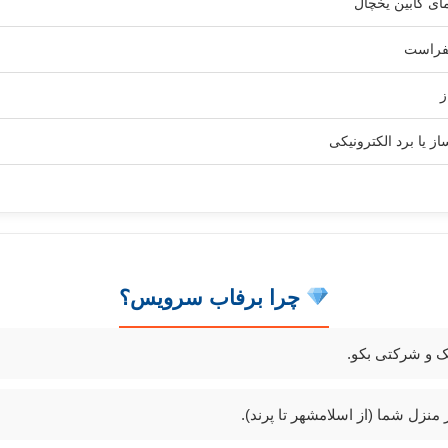
ی کابین یخچال
یفراست
ز
 یا برد الکترونیکی
چرا برفاب سرویس؟
ک و شرکتی بکو.
نزل شما (از اسلامشهر تا پرند).