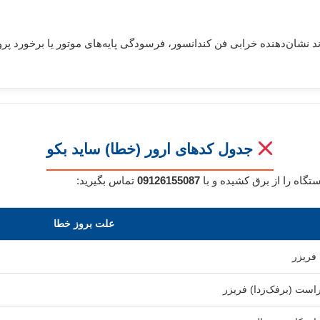
نشان‌دهنده خرابی فن کندانسور، فرسودگی پایه‌های موتور یا برخورد پروا
جدول کدهای ارور (خطا) ساید بکو
گاه را از برق کشیده و با
09126155087
تماس بگیرید:
علت بروز خطا
فریزر
است (برفک‌زدا) فریزر