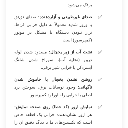
برفک می‌شود.
صدای غیرطبیعی و آزاردهنده:
صدای تق‌تق
یا وزوز شدید معمولاً به دلیل خرابی فن‌ها،
تراز نبودن دستگاه یا مشکل در موتور
(کمپرسور) است.
نشت آب از زیر یخچال:
مسدود شدن لوله
درین (تخلیه آب)، سوراخ شدن شلنگ
آبسردکن یا خرابی شیر برقی.
روشن نشدن یخچال یا خاموش شدن
ناگهانی:
وجود نوسانات برق، سوختن برد
اصلی یا خرابی رله اورلود کمپرسور.
نمایش ارور (کد خطا) روی صفحه نمایش:
هر ارور نشان‌دهنده خرابی یک قطعه خاص
است که تکنسین‌های ما با دیاگ دقیق آن را