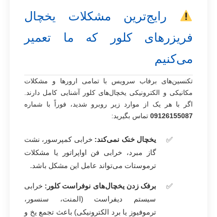
رایج‌ترین مشکلات یخچال
فریزرهای کلور که ما تعمیر
می‌کنیم
تکنسین‌های برفاب سرویس با تمامی ارورها و مشکلات
مکانیکی و الکترونیکی یخچال‌های کلور آشنایی کامل دارند.
اگر با هر یک از موارد زیر روبرو شدید، فوراً با شماره
09126155087
تماس بگیرید:
یخچال خنک نمی‌کند:
خرابی کمپرسور، نشت
گاز مبرد، خرابی فن اواپراتور یا مشکلات
ترموستات می‌تواند عامل این مشکل باشد.
برفک زدن یخچال‌های نوفراست کلور:
خرابی
سیستم دیفراست (المنت، سنسور،
ترموفیوز یا برد الکترونیکی) باعث تجمع یخ و