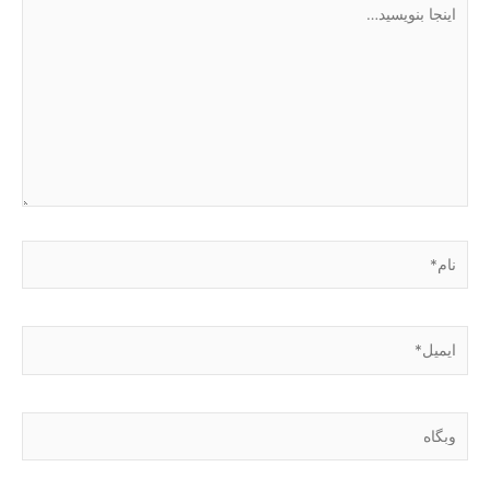
اینجا
بنویسید…
نام*
ایمیل*
وبگاه