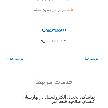
تعمیر در منزل بدون عجله
09027690863
09917305171
→
نوشته قبل
نوشته بعد
←
خدمات مرتبط
نمایندگی یخچال الکترواستیل در بهارستان
گلستان صالحیه قلعه میر