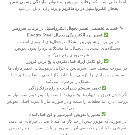
اینجا جایی است که
برفاب سرویس
به عنوان
نمایندگی رسمی تعمیر
یخچال الکترواستیل در رباط‌کریم و پرند
وارد عمل می‌شود.
خدمات تخصصی تعمیر یخچال الکترواستیل در برفاب سرویس
تعمیر برد الکترونیکی یخچال Electro Steel
خرابی برد از شایع‌ترین مشکلات یخچال‌های امروزی است. با
دستگاه‌های عیب‌یابی دیجیتال، ما مشکلات برد را بدون تعویض
غیرضروری رفع می‌کنیم.
رفع کامل ایراد خنک نکردن یا یخ نزدن فریزر
در صورت ضعیف شدن سرمایش یا خرابی ترموستات، تعمیرکاران ما
سیستم سرمایش را بازبینی و با شارژ گاز اصلی و تنظیم دقیق دما
مشکل را برطرف می‌کنند.
تعمیر سیستم دیفراست و رفع برفک‌زدگی
اگر داخل فریزر یا دیواره‌ها یخ می‌زند، المنت یا تایمر دیفراست نیاز به
بررسی دارد. ما قطعات را تست و در صورت نیاز با نمونه اصلی تعویض
می‌کنیم.
تعمیر یا تعویض کمپرسور و فن خنک‌کننده
در صورتی‌که موتور بیش از حد کار می‌کند یا صدای غیرعادی می‌دهد،
تیم فنی ما با ابزار تخصصی آن را سرویس یا در صورت لزوم تعویض
می‌کند.