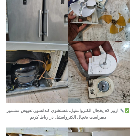
ارور e3 یخچال الکترواستیل،شستشوی کندانسور،تعویض سنسور
دیفراست یخچال الکترواستیل در رباط کریم