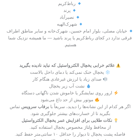
رباط‌کریم
پرند
نصیرآباد
شهرک‌الهیه
خیابان مصلی، بلوار امام حسین، شهرک‌خانه و سایر مناطق اطراف
فرقی ندارد در کجای رباط‌کریم یا پرند باشید — ما همیشه نزدیک شما
هستیم.
علائم خرابی یخچال الکترواستیل که نباید نادیده بگیرید
یخچال خنک نمی‌کند یا دمای داخل بالاست
صدای زیاد یا لرزش غیرعادی هنگام کار
نشت آب زیر یخچال
ارور روی نمایشگر یا خاموش شدن ناگهانی دستگاه
موتور بیش از حد داغ می‌شود
اگر هر کدام از این نشانه‌ها را دیدید، سریعاً با
برفاب سرویس
تماس
بگیرید تا از خسارت‌های بیشتر جلوگیری شود.
نکات طلایی برای افزایش عمر یخچال الکترواستیل
از محافظ ولتاژ مخصوص یخچال استفاده کنید.
فاصله پشت یخچال تا دیوار را حداقل ۱۰ سانتی‌متر حفظ کنید.