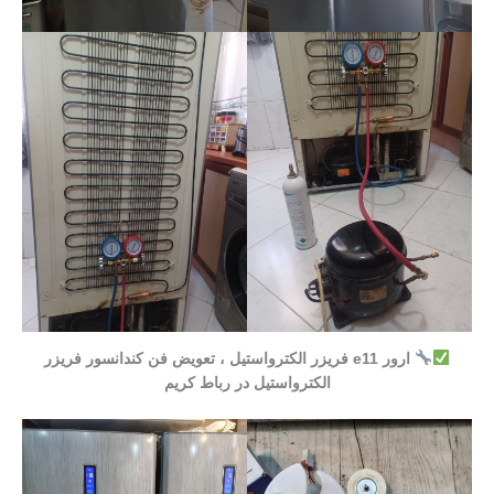
ارور e11 فریزر الکترواستیل ، تعویض فن کندانسور فریزر
الکترواستیل در رباط کریم