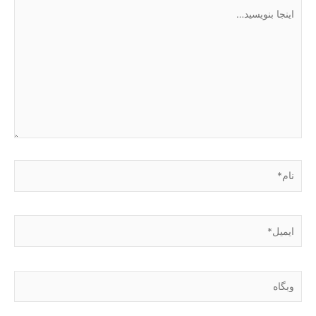
اینجا
بنویسید…
نام*
ایمیل*
وبگاه