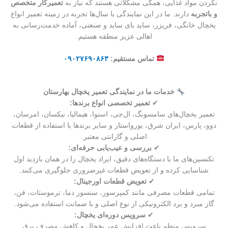
نکردن مواد غذایی، همگی مشکلاتی هستند که نیاز به
تعمیرکار متخصص
و باتجربه
دارند. ما در این نمایندگی با سال‌ها تجربه در زمینه تعمیر انواع
یخچال خانگی، فریزر، ساید بای ساید و صنعتی، آماده خدمت‌رسانی به
اهالی عزیز منطقه هستیم.
تماس مستقیم:
۰۹۰۲۷۶۹۰۸۶۳
خدمات ما در نمایندگی تعمیر یخچال بهارستان
✔
تعمیر تخصصی انواع برندها:
تعمیر یخچال‌های سامسونگ، ال‌جی، اسنوا، هیمالیا، نیکسان، امرسان،
دوو، پارس، ایران شرق، یورواستار و سایر برندها با استفاده از قطعات
اصلی و گارانتی معتبر.
✔
بررسی و عیب‌یابی حرفه‌ای:
تکنسین‌های ما با دستگاه‌های دقیق، ایراد یخچال را در همان بازدید اول
شناسایی کرده و از تعویض قطعات غیرضروری جلوگیری می‌کنند.
✔
تعویض قطعات اورجینال:
تمامی قطعات مصرفی مانند کمپرسور، سنسور دما، ترموستات، فن،
گاز مبرد و برد الکترونیکی از نوع اصلی و با ضمانت استفاده می‌شود.
✔
سرویس دوره‌ای یخچال:
سرویس منظم باعث افزایش عمر یخچال و کاهش مصرف برق