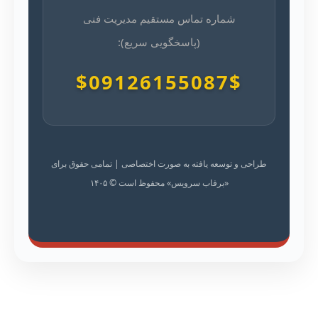
شماره تماس مستقیم مدیریت فنی
(پاسخگویی سریع):
$09126155087$
طراحی و توسعه یافته به صورت اختصاصی | تمامی حقوق برای
«برفاب سرویس» محفوظ است © ۱۴۰۵