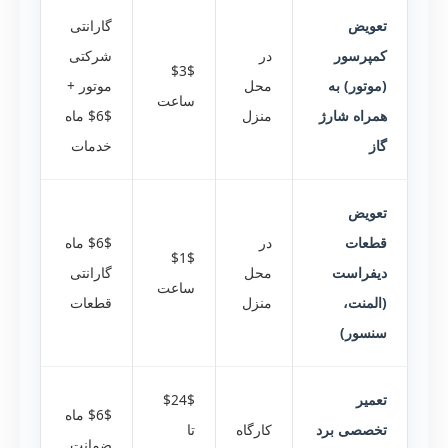
تعویض
گارانتی
کمپرسور
در
شرکتی
$3$
(موتور) به
محل
موتور +
ساعت
همراه شارژ
منزل
$6$ ماه
گاز
خدمات
تعویض
قطعات
در
$6$ ماه
$1$
دیفراست
محل
گارانتی
ساعت
(المنت،
منزل
قطعات
سنسور)
تعمیر
$24$
$6$ ماه
تخصصی برد
کارگاه
تا
ضمانت