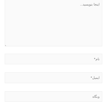
اینجا
بنویسید…
نام*
ایمیل*
وبگاه