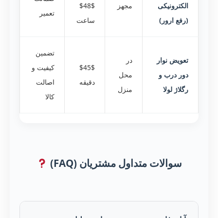
الکترونیکی
مجهز
$48$
تعمیر
(رفع ارور)
ساعت
تضمین
تعویض نوار
در
$45$
کیفیت و
دور درب و
محل
دقیقه
اصالت
رگلاژ لولا
منزل
کالا
سوالات متداول مشتریان (FAQ)