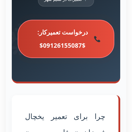
درخواست تعمیرکار:
$09126155087$
چرا برای تعمیر یخچال