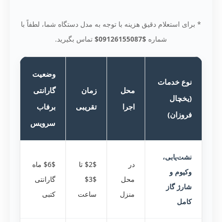
* برای استعلام دقیق هزینه با توجه به مدل دستگاه شما، لطفاً با
شماره
$09126155087$
تماس بگیرید.
وضعیت
نوع خدمات
محل
زمان
گارانتی
(یخچال
اجرا
تقریبی
برفاب
فروزان)
سرویس
نشت‌یابی،
در
$2$ تا
$6$ ماه
وکیوم و
محل
$3$
گارانتی
شارژ گاز
منزل
ساعت
کتبی
کامل