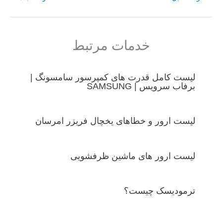
خدمات مرتبط
لیست کامل قدرت های کمپرسور سامسونگ |
برفاب سرویس | SAMSUNG
لیست ارور و خطاهای یخچال فریزر امرسان
لیست ارور های ماشین ظرفشویی
ترمودیسک چیست؟