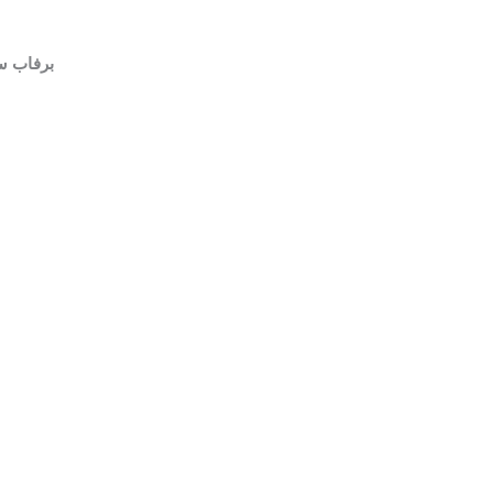
برفاب سرویس ۲۴ساعته برای تعمیر یخچال ف