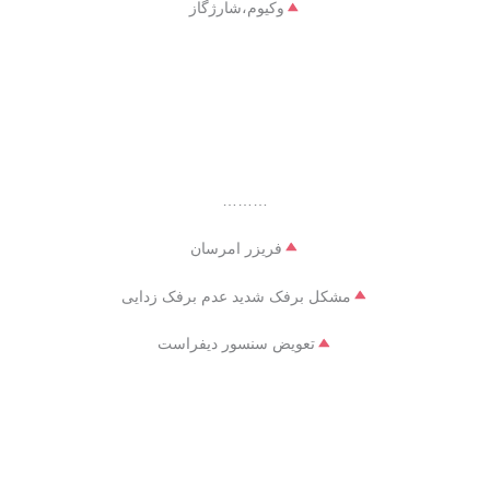
وکیوم،شارژگاز
………
فریزر امرسان
مشکل برفک شدید عدم برفک زدایی
تعویض سنسور دیفراست
……..