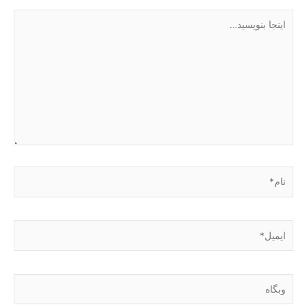
اینجا
بنویسید…
نام*
ایمیل*
وبگاه