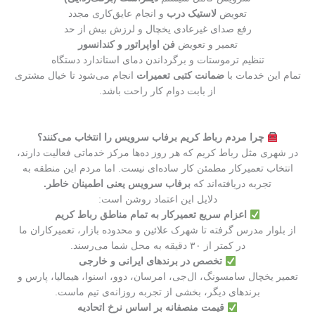
تعویض
لاستیک درب
و انجام عایق‌کاری مجدد
رفع صدای غیرعادی یخچال و لرزش بیش از حد
تعمیر و تعویض
فن اواپراتور و کندانسور
تنظیم ترموستات و برگرداندن دمای استاندارد دستگاه
تمام این خدمات با
ضمانت کتبی تعمیرات
انجام می‌شود تا خیال مشتری
از بابت دوام کار راحت باشد.
چرا مردم رباط کریم برفاب سرویس را انتخاب می‌کنند؟
در شهری مثل رباط کریم که هر روز ده‌ها مرکز خدماتی فعالیت دارند،
انتخاب تعمیرکار مطمئن کار ساده‌ای نیست. اما مردم این منطقه به
تجربه دریافته‌اند که
برفاب سرویس یعنی اطمینان خاطر.
دلایل این اعتماد روشن است:
اعزام سریع تعمیرکار به تمام مناطق رباط کریم
از بلوار مدرس گرفته تا شهرک علائین و محدوده بازار، تعمیرکاران ما
در کمتر از ۳۰ دقیقه به محل شما می‌رسند.
تخصص در برندهای ایرانی و خارجی
تعمیر یخچال سامسونگ، ال‌جی، امرسان، دوو، اسنوا، هیمالیا، پارس و
برندهای دیگر، بخشی از تجربه روزانه‌ی تیم ماست.
قیمت منصفانه بر اساس نرخ اتحادیه