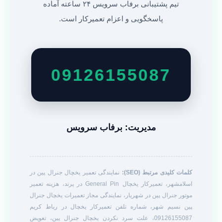
تیم پشتیبانی برفاب سرویس ۲۴ ساعته آماده
پاسخگویی و اعزام تعمیرکار است.
09126155087
مدیریت: برفاب سرویس
کلمات کلیدی مرتبط (SEO):
نمایندگی تعمیر یخچال جنرال پین در
اسلامشهر، تعمیرکار یخچال General Pin در پرند، هزینه تعمیر
موتور جنرال پین در شهریار، نمایندگی مجاز تعمیرات یخچال جنرال
پین نسیم شهر، شماره تلفن تعمیرکار یخچال در رباط کریم
09126155087، علت سرد نکردن یخچال جنرال پین، تعویض