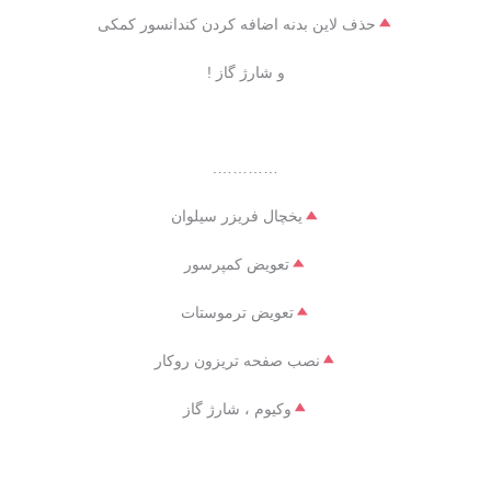
حذف لاین بدنه اضافه کردن کندانسور کمکی
و شارژ گاز !
………….
یخچال فریزر سیلوان
تعویض کمپرسور
تعویض ترموستات
نصب صفحه تریزون روکار
وکیوم ، شارژ گاز