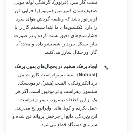
نشت گاز مبرد (فرئون)، گرفتگی لوله مویی،
ضعیف شدن کمپرسور (موتور) یا خرابی فن
اواپراتور باشد که وظیفه گردش هوای سرد
را دارد. تکنسین‌های ما ابتدا سیستم گاز را با
فشارسنج‌های دقیق تست کرده و در صورت
نیاز، سیکل تبرید را شستشو داده و مجدداً با
گاز اورجینال شارژ می‌کنند.
ایجاد برفک ضخیم در یخچال‌های بدون برفک
(Nofrost):
سیستم نوفراست کلور شامل
برد الکترونیکی، المنت (هیتر)، ترمودیسک،
سنسور دیفراست و ترموفیوز است. اگر هر
یک از این قطعات بسوزد، تایمر دیفراست
عمل نکرده و کویل‌های اواپراتور یخ می‌زنند.
این یخ‌زدگی مانع از چرخش پروانه فن شده و
سرمای دستگاه قطع می‌شود.