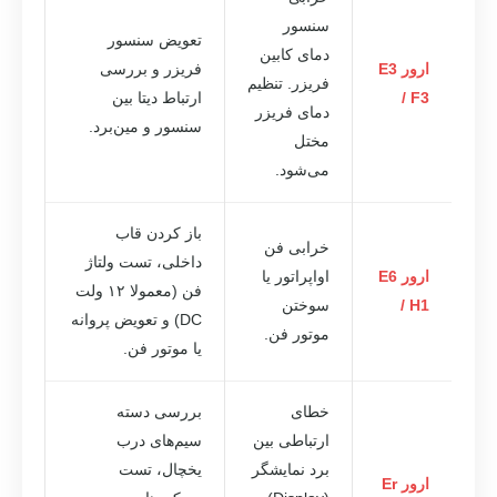
سنسور
تعویض سنسور
دمای کابین
ارور E3
فریزر و بررسی
فریزر. تنظیم
/ F3
ارتباط دیتا بین
دمای فریزر
سنسور و مین‌برد.
مختل
می‌شود.
باز کردن قاب
خرابی فن
داخلی، تست ولتاژ
ارور E6
اواپراتور یا
فن (معمولا ۱۲ ولت
/ H1
سوختن
DC) و تعویض پروانه
موتور فن.
یا موتور فن.
خطای
بررسی دسته
ارتباطی بین
سیم‌های درب
برد نمایشگر
یخچال، تست
ارور Er