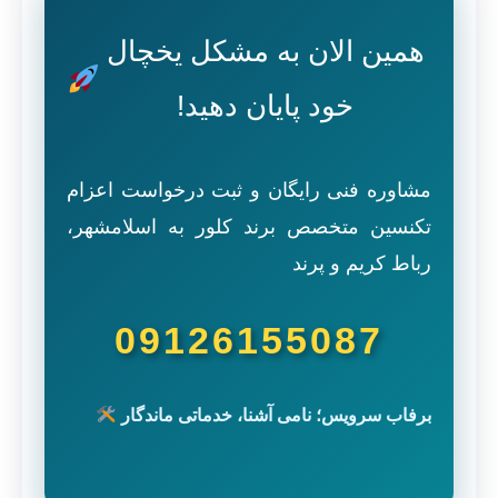
همین الان به مشکل یخچال
خود پایان دهید!
مشاوره فنی رایگان و ثبت درخواست اعزام
تکنسین متخصص برند کلور به اسلامشهر،
رباط کریم و پرند
09126155087
برفاب سرویس؛ نامی آشنا، خدماتی ماندگار