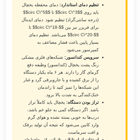
تنظیم دمای استاندارد:
دمای محفظه یخچال
باید روی $$3^\circ C$$ تا $$5^\circ C$$
(درجه سانتی‌گراد) تنظیم شود. دمای ایده‌آل
برای فریزر نیز بین $$-18^\circ C$$ تا
$$-20^\circ C$$ می‌باشد. تنظیم دمای
بسیار پایین باعث فشار مضاعف به
کمپرسور می‌شود.
سرویس کندانسور:
شبکه‌های فلزی مشکی
رنگ پشت یخچال (کندانسور) وظیفه دفع
گرمای گاز را دارند. هر ۶ ماه یکبار دستگاه
را از برق کشیده و با جاروبرقی گرد و غبار
این شبکه‌ها را تمیز کنید تا راندمان
خنک‌کنندگی به شدت بالا برود.
تراز بودن دستگاه:
یخچال باید کاملاً تراز
باشد. اگر دستگاه کمی به جلو خم باشد،
درب‌ها به خوبی بسته نشده و هوای گرم
وارد کابین می‌شود که نتیجه آن تولید برفک
و افت سرماست.
استفاده از استابلایزر (ترانس):
محافظ‌های