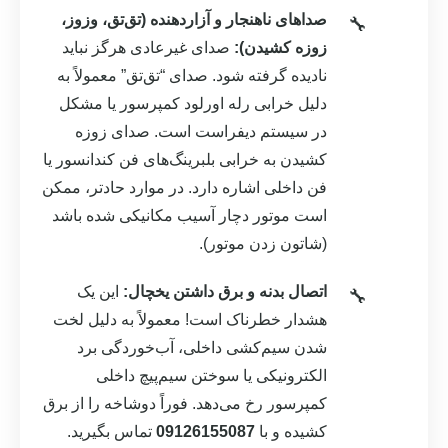
صداهای ناهنجار و آزاردهنده (تق‌تق، وزوز،
زوزه کشیدن):
صدای غیرعادی هرگز نباید
نادیده گرفته شود. صدای “تق‌تق” معمولاً به
دلیل خرابی رله اورلود کمپرسور یا مشکل
در سیستم دیفراست است. صدای زوزه
کشیدن به خرابی بلبرینگ‌های فن کندانسور یا
فن داخلی اشاره دارد. در موارد حادتر، ممکن
است موتور دچار آسیب مکانیکی شده باشد
(شاتون زدن موتور).
اتصال بدنه و برق داشتن یخچال:
این یک
هشدار خطرناک است! معمولاً به دلیل لخت
شدن سیم‌کشی داخلی، آب‌خوردگی برد
الکترونیکی یا سوختن سیم‌پیچ داخلی
کمپرسور رخ می‌دهد. فوراً دوشاخه را از برق
کشیده و با
09126155087
تماس بگیرید.