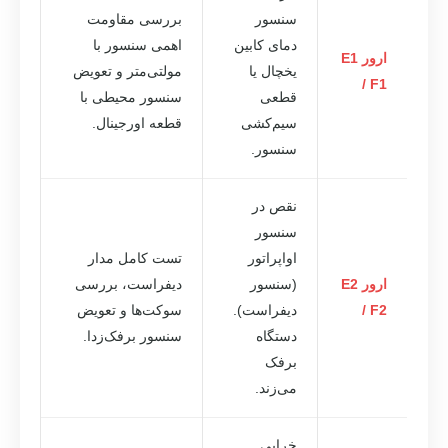
سنسور
بررسی مقاومت
دمای کابین
اهمی سنسور با
ارور E1
یخچال یا
مولتی‌متر و تعویض
/ F1
قطعی
سنسور محیطی با
سیم‌کشی
قطعه اورجینال.
سنسور.
نقص در
سنسور
اواپراتور
تست کامل مدار
ارور E2
(سنسور
دیفراست، بررسی
/ F2
دیفراست).
سوکت‌ها و تعویض
دستگاه
سنسور برفک‌زدا.
برفک
می‌زند.
خرابی