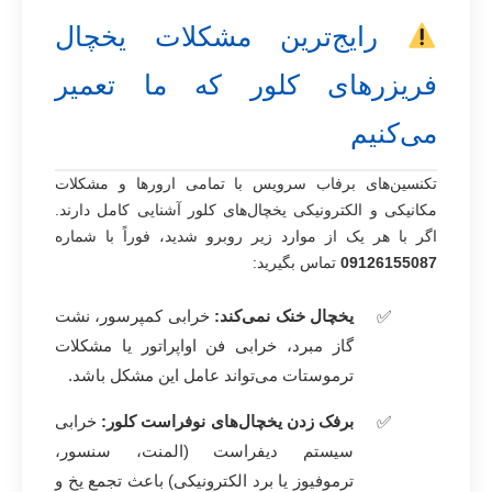
رایج‌ترین مشکلات یخچال
فریزرهای کلور که ما تعمیر
می‌کنیم
تکنسین‌های برفاب سرویس با تمامی ارورها و مشکلات
مکانیکی و الکترونیکی یخچال‌های کلور آشنایی کامل دارند.
اگر با هر یک از موارد زیر روبرو شدید، فوراً با شماره
09126155087
تماس بگیرید:
یخچال خنک نمی‌کند:
خرابی کمپرسور، نشت
گاز مبرد، خرابی فن اواپراتور یا مشکلات
ترموستات می‌تواند عامل این مشکل باشد.
برفک زدن یخچال‌های نوفراست کلور:
خرابی
سیستم دیفراست (المنت، سنسور،
ترموفیوز یا برد الکترونیکی) باعث تجمع یخ و