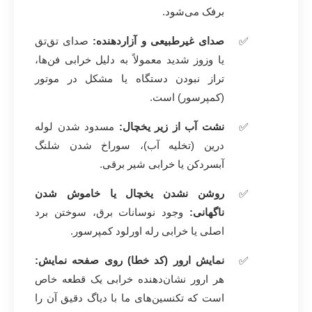
برفک می‌شود.
صدای غیرطبیعی و آزاردهنده:
صدای تق‌تق
یا وزوز شدید معمولاً به دلیل خرابی فن‌ها،
تراز نبودن دستگاه یا مشکل در موتور
(کمپرسور) است.
نشت آب از زیر یخچال:
مسدود شدن لوله
درین (تخلیه آب)، سوراخ شدن شلنگ
آبسردکن یا خرابی شیر برقی.
روشن نشدن یخچال یا خاموش شدن
ناگهانی:
وجود نوسانات برق، سوختن برد
اصلی یا خرابی رله اورلود کمپرسور.
نمایش ارور (کد خطا) روی صفحه نمایش:
هر ارور نشان‌دهنده خرابی یک قطعه خاص
است که تکنسین‌های ما با دیاگ دقیق آن را