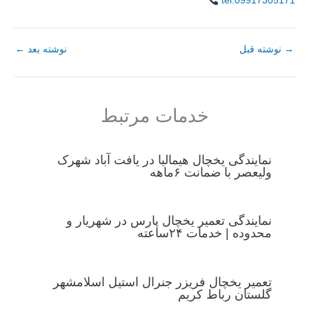
tel:09917305171
→
نوشته قبل
نوشته بعد
←
خدمات مرتبط
نمایندگی یخچال هیمالیا در یافت آباد شهرک
ولیعصر با ضمانت ۶ماهه
نمایندگی تعمیر یخچال پارس در شهریار و
محدوده | خدمات ۲۴ساعته
تعمیر یخچال فریزر جنرال استیل اسلامشهر
گلستان رباط کریم