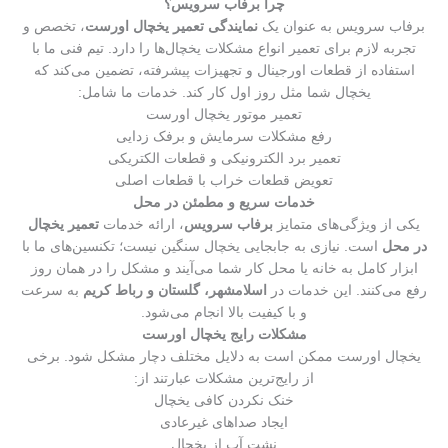
چرا برفاب سرویس؟
برفاب سرویس به عنوان یک
نمایندگی تعمیر یخچال اورست
، تخصص و
تجربه لازم برای تعمیر انواع مشکلات یخچال‌ها را دارد. تیم فنی ما با
استفاده از قطعات اورجینال و تجهیزات پیشرفته، تضمین می‌کند که
یخچال شما مثل روز اول کار کند. خدمات ما شامل:
تعمیر موتور یخچال اورست
رفع مشکلات سرمایش و برفک زدایی
تعمیر برد الکترونیکی و قطعات الکتریکی
تعویض قطعات خراب با قطعات اصلی
خدمات سریع و مطمئن در محل
یکی از ویژگی‌های متمایز
برفاب سرویس
، ارائه خدمات
تعمیر یخچال
در محل
است. نیازی به جابجایی یخچال سنگین نیست؛ تکنسین‌های ما با
ابزار کامل به خانه یا محل کار شما می‌آیند و مشکل را در همان روز
رفع می‌کنند. این خدمات در
اسلامشهر، گلستان و رباط کریم
به سرعت
و با کیفیت بالا انجام می‌شود.
مشکلات رایج یخچال اورست
یخچال اورست ممکن است به دلایل مختلف دچار مشکل شود. برخی
از رایج‌ترین مشکلات عبارتند از:
خنک نکردن کافی یخچال
ایجاد صداهای غیرعادی
نشت آب از یخچال