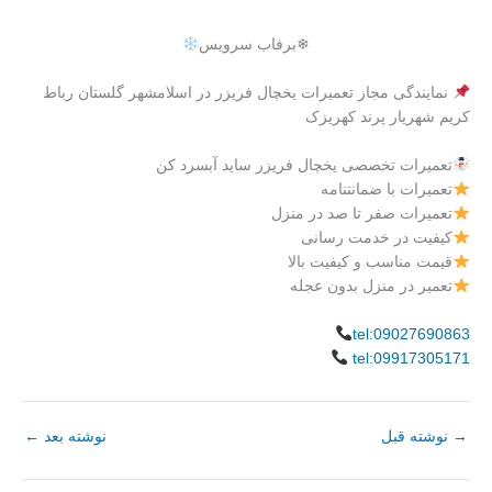
❄برفاب سرویس
نمایندگی مجاز تعمیرات یخچال فریزر در اسلامشهر گلستان رباط
کریم شهریار پرند کهریزک
تعمیرات تخصصی یخچال فریزر ساید آبسرد کن
تعمیرات با ضمانتنامه
تعمیرات صفر تا صد در منزل
کیفیت در خدمت رسانی
قیمت مناسب و کیفیت بالا
تعمیر در منزل بدون عجله
tel:09027690863
tel:09917305171
→
نوشته قبل
نوشته بعد
←