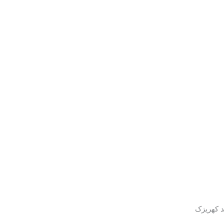
د کهریزک