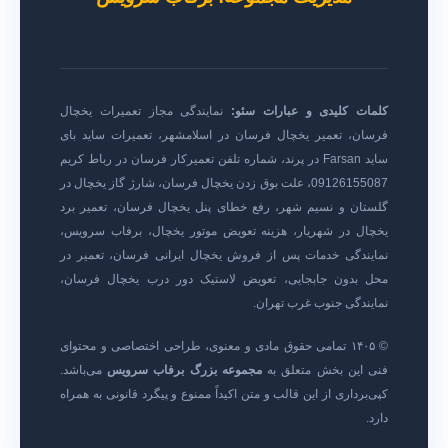
کلمات کلیدی و عبارات سئو:
نمایندگی مجاز تعمیرات یخچال
فرسان، تعمیر یخچال فرسان در اسلامشهر، تعمیرات ساید بای
ساید Farsan در پرند، شماره تلفن تعمیرکار فرسان در رباط کریم
09126155087، علت بوق زدن یخچال فرسان، شارژ گاز یخچال در
گلستان و نسیم شهر، رفع خطای پنل یخچال فرسان، تعمیر برد
یخچال در شهریار، هزینه تعویض موتور یخچال، برفاب سرویس،
نمایندگی خدمات پس از فروش یخچال ایرانی فرسان، تعمیر در
محل بدون جابجایی، تعویض لاستیک دور درب یخچال فرسان،
نمایندگی جنوب غرب تهران.
© ۱۴۰۵ تمامی حقوق مادی و معنوی، طراحی اختصاصی و محتوای
فنی این بخش متعلق به
مجموعه بزرگ برفاب سرویس
می‌باشد.
کپی‌برداری از این قالب و متن اکیداً ممنوع و پیگرد قانونی به همراه
دارد.