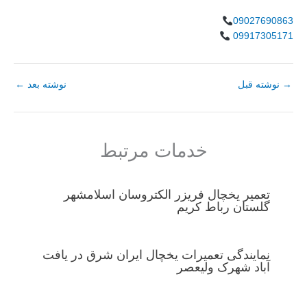
09027690863
09917305171
→
نوشته قبل
نوشته بعد
←
خدمات مرتبط
تعمیر یخچال فریزر الکتروسان اسلامشهر
گلستان رباط کریم
نمایندگی تعمیرات یخچال ایران شرق در یافت
آباد شهرک ولیعصر