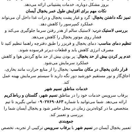
بروز مشکل دوباره، خدمات پشتیبانی ارائه می‌دهد.
نکات مهم برای افزایش طول عمر یخچال آیسان
میز نگه داشتن یخچال
: گرد و غبار پشت یخچال و ذرات غذا داخل آن می‌تواند
عملکرد کمپرسور را کاهش دهد.
بررسی لاستیک درب
: لاستیک سالم از هدر رفتن سرما جلوگیری می‌کند و
فشار روی موتور یخچال را کاهش می‌دهد.
نظیم دمای مناسب
: دمای یخچال و فریزر را طبق دفترچه راهنما تنظیم کنید تا
مصرف انرژی کاهش یابد و قطعات دیرتر فرسوده شوند.
دم پر کردن بیش از حد یخچال
: پر بودن بیش از حد مانع گردش هوا و کاهش
عملکرد سرمایش می‌شود.
قرار دادن یخچال در مکان مناسب
: یخچال را از منابع حرارت مانند بخاری،
جاق‌گاز و نور مستقیم خورشید دور نگه دارید تا سیستم سرمایش بهینه عمل
کند.
خدمات مناطق نسیم شهر
برفاب سرویس خدمات خود را در مناطق
نسیم شهر، گلستان و رباط‌کریم
ارائه می‌دهد. شما می‌توانید با شماره
۰۹۰۲۷۶۹۰۸۶۳
تماس بگیرید تا تیم
متخصص ما در کوتاه‌ترین زمان در محل حاضر شود و یخچال آیسان شما را
بررسی و تعمیر کند.
جمع‌بندی
عمیر یخچال آیسان در
نسیم شهر
با
برفاب سرویس
ترکیبی از تجربه، تخصص