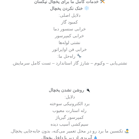
خدمات کامل ما برای یخچال نیکسان
خنک نکردن یخچال
دلایل اصلی:
کمبود گاز
خرابی سنسور دما
خرابی کمپرسور
نشتی لوله‌ها
خرابی فن اواپراتور
راه‌حل ما:
نشتی‌یابی – وکیوم – شارژ گاز استاندارد – تست کامل سرمایش.
روشن نشدن یخچال
دلایل:
برد الکترونیکی سوخته
رله استارت معیوب
کمپرسور گیرپاژ
سیم‌کشی آسیب دیده
تکنسین ما برد رو در محل تعمیر می‌کنه، بدون جابه‌جایی یخچال.
آبریزی از زیر یا داخل یخچال