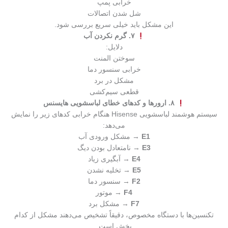
خرابی پمپ
شل شدن اتصالات
این مشکل باید خیلی سریع بررسی شود.
۷. گرم نکردن آب
دلایل:
سوختن المنت
خرابی سنسور دما
مشکل در برد
قطعی سیم‌کشی
۸. ارورها و کدهای خطای لباسشویی هایسنس
سیستم هوشمند لباسشویی Hisense هنگام خرابی کدهای زیر را نمایش
می‌دهد:
E1
→ مشکل ورودی آب
E3
→ نامتعادل بودن دیگ
E4
→ آبگیری زیاد
E5
→ تخلیه نشدن
F2
→ سنسور دما
F4
→ موتور
F7
→ مشکل برد
تکنسین‌ها با دستگاه مخصوص، دقیقاً تشخیص می‌دهند مشکل از کدام
بخش است.