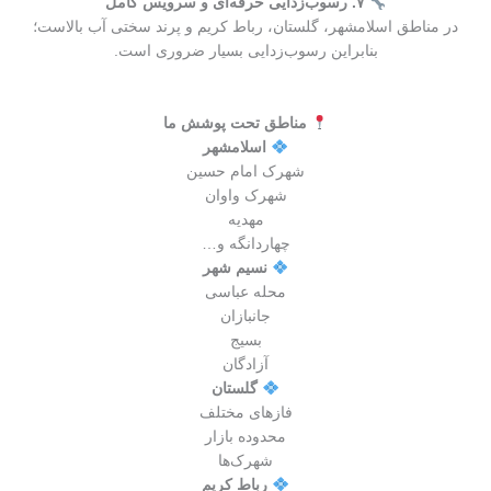
۷. رسوب‌زدایی حرفه‌ای و سرویس کامل
در مناطق اسلامشهر، گلستان، رباط کریم و پرند سختی آب بالاست؛
بنابراین رسوب‌زدایی بسیار ضروری است.
مناطق تحت پوشش ما
اسلامشهر
شهرک امام حسین
شهرک واوان
مهدیه
چهاردانگه و…
نسیم شهر
محله عباسی
جانبازان
بسیج
آزادگان
گلستان
فازهای مختلف
محدوده بازار
شهرک‌ها
رباط کریم