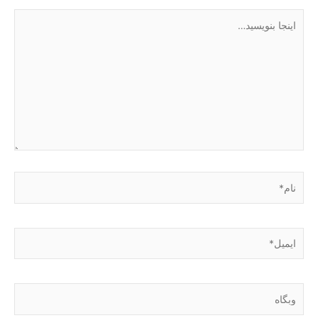
اینجا
بنویسید…
نام*
ایمیل*
وبگاه