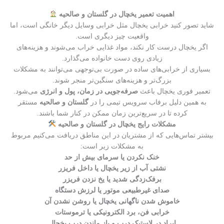
اهمیت تعمیر یخچال در گلستان و صالحیه
شاید تصور کنید خرابی یخچال مثل خرابی وسایل دیگر خانگی است، اما
واقعیت چیز دیگری است.
اگر یخچال درست کار نکند، مواد غذایی خراب می‌شوند و هزینه‌های
زیادی روی دست خانواده می‌گذارد.
بسیاری از خرابی‌های ساده در صورت بی‌توجهی می‌توانند به مشکلات
بزرگ‌تر و هزینه‌های سنگین‌تر منجر شوند.
تعمیر فوری یخچال باعث
صرفه‌جویی در زمان، پول و انرژی
می‌شود.
به همین دلیل برفاب سرویس تیمی را در
گلستان و صالحیه
مستقر
کرده تا در سریع‌ترین زمان ممکن در کنار شما باشند.
مشکلات رایج یخچال در گلستان و صالحیه
بیشتر تماس‌هایی که از مشتریان در این مناطق دریافت می‌کنیم مربوط
به مشکلات زیر است:
خنک نکردن یا سرمای بیش از حد
نشتی آب از زیر یخچال یا داخل فریزر
برفک‌زدگی شدید یا یخ نزدن فریزر
صدای غیرطبیعی موتور یا لرزش دستگاه
خاموش شدن ناگهانی یخچال یا روشن نشدن آن
خرابی فن، برد الکترونیکی یا ترموستات
ایراد در لاستیک درب و باز ماندن درب یخچال