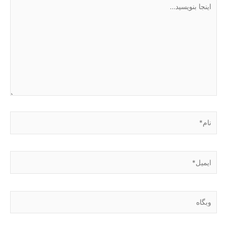
اینجا
بنویسید…
نام*
ایمیل*
وبگاه