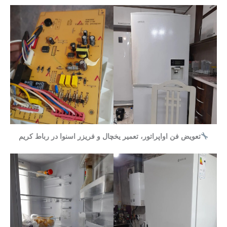
تعویض فن اواپراتور، تعمیر یخچال و فریزر اسنوا در رباط کریم