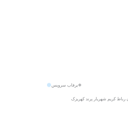
❄برفاب سرویس
رباط کریم شهریار پرند کهریزک