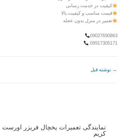
کیفیت در خدمت رسانی
قیمت مناسب و کیفیت بالا
تعمیر در منزل بدون عجله
09027690863
09917305171
→
نوشته قبل
نمایندگی تعمیرات یخچال فریزر اورست 
کریم