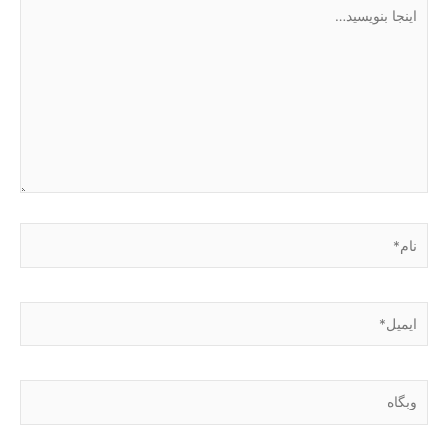
اینجا
بنویسید…
نام*
ایمیل*
وبگاه