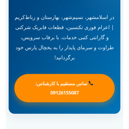
در اسلامشهر، نسیم‌شهر، بهارستان و رباط‌کریم
| اعزام فوری تکنسین، قطعات فابریک شرکتی
و گارانتی کتبی خدمات. با برفاب سرویس،
طراوت و سرمای پایدار را به یخچال پارس خود
برگردانید!
تماس مستقیم با کارشناس:
09126155087