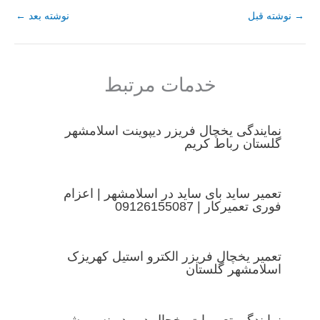
→
نوشته قبل
نوشته بعد
←
خدمات مرتبط
نمایندگی یخچال فریزر دیپوینت اسلامشهر
گلستان رباط کریم
تعمیر ساید بای ساید در اسلامشهر | اعزام
فوری تعمیرکار | 09126155087
تعمیر یخچال فریزر الکترو استیل کهریزک
اسلامشهر گلستان
نمایندگی تعمیرات یخچال دوو در نسیم شهر